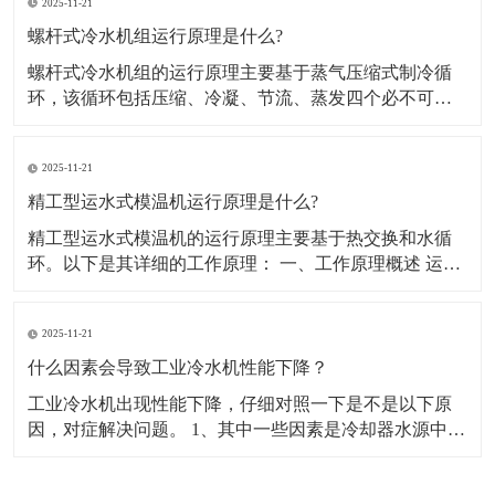
2025-11-21
正常范围内运行。 记录运行数据，便于发现异常趋势，
及时采取措施。 清洁与除尘： 保持
螺杆式冷水机组运行原理是什么?
螺杆式冷水机组的运行原理主要基于蒸气压缩式制冷循
环，该循环包括压缩、冷凝、节流、蒸发四个必不可少
的过程。以下是详细的运行原理： 一、压缩过程 蒸发器
中的制冷剂蒸汽被螺杆压缩机吸入后，原动机（一般为
2025-11-21
电动机）通过压缩机叶轮对其施加能量，使制冷剂蒸汽
的压力提高并进入冷凝器。与此同时，制冷剂蒸汽
精工型运水式模温机运行原理是什么?
精工型运水式模温机的运行原理主要基于热交换和水循
环。以下是其详细的工作原理： 一、工作原理概述 运水
式模温机，又称水循环温度控制机，是以水为传热介质
的温控设备。其工作原理是通过循环泵驱动水经过加热
2025-11-21
器和冷却器，进入客户端设备（如模具），再返回至循
环泵，如此循环往复。温度传感器检测模温机
什么因素会导致工业冷水机性能下降？
工业冷水机出现性能下降，仔细对照一下是不是以下原
因，对症解决问题。 1、其中一些因素是冷却器水源中的
杂质，这些杂质在较长时间内积聚并粘附在各种设备之
间的管道上，导致水的流速很小。因此，要清洗的设备