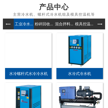
产品中心
工业冷水...
粉碎回收...
混合拌料...
模具控温...
除湿干燥
水冷螺杆式水冷冷水机
水冷式冷水机